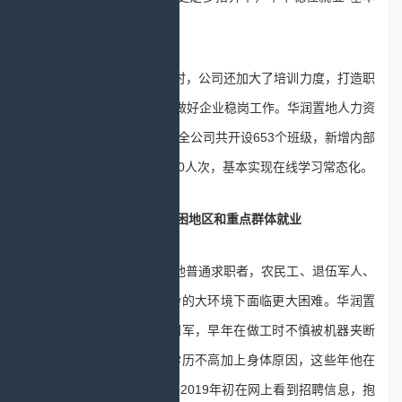
盘”。
在有序复工复产的同时，公司还加大了培训力度，打造职
业能力提升“云课堂”，全力做好企业稳岗工作。华润置地人力资
源相关负责人披露，上半年全公司共开设653个班级，新增内部
课程116门，受训者逾53000人次，基本实现在线学习常态化。
践行社会责任 托底贫困地区和重点群体就业
相较高校毕业生和其他普通求职者，农民工、退伍军人、
残疾人等群体的就业在复杂的大环境下面临更大困难。华润置
地武汉橡树湾项目维修工胡军，早年在做工时不慎被机器夹断
手指，落下了残疾，由于学历不高加上身体原因，这些年他在
求职市场中屡屡碰壁，直到2019年初在网上看到招聘信息，抱