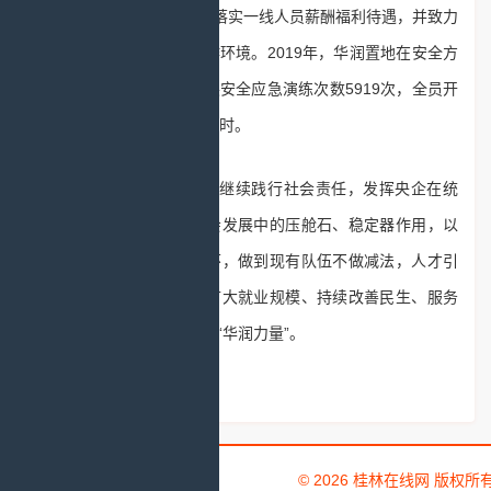
步于把人“招进来”，还积极落实一线人员薪酬福利待遇，并致力
于营造更加安全健康的工作环境。2019年，华润置地在安全方
面投入费用2.64亿元，开展安全应急演练次数5919次，全员开
展安全培训累计超过32万学时。
2020年，华润置地将继续践行社会责任，发挥央企在统
筹推进疫情防控和经济社会发展中的压舱石、稳定器作用，以
海纳百川、以人为本的胸怀，做到现有队伍不做减法，人才引
进做好加法，为助力国家扩大就业规模、持续改善民生、服务
经济社会发展方面持续贡献“华润力量”。
© 2026 桂林在线网 版权所