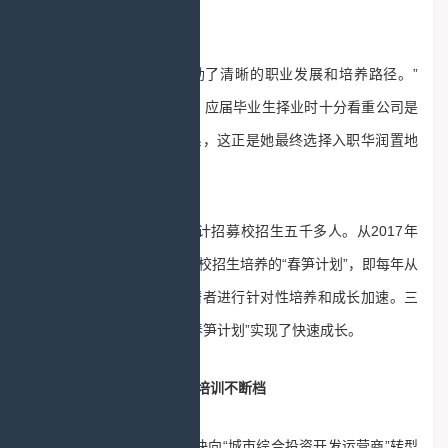
题。
“华润置地为我们勾勒了清晰的职业发展和培养路径。”
2020届校招生肖佳蓉表示，应届毕业生择业时十分看重公司是
否具有完善的校招培养体系，这正是她最终选择入职华润置地
的重要原因。
近十年，华润置地累计招募校招生五千多人。从2017年
起，公司还启动了针对优秀校招生培养的“春笋计划”，即每年从
应届毕业生中选拔绩优高潜者进行针对性培养和成长加速。三
年来，一大批校招生通过“春笋计划”实现了快速成长。
关爱帮扶不掉线 职业培训不断档
近年来，华润置地加快向“城市综合投资开发运营商”转型