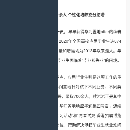
新招聘应届毕业生700余人 个性化培养充分挖潜
作为闯入就业大军的一员，早早获得华润置地offer的续岩
岩无疑是幸运的。据统计，2020年全国高校应届毕业生达874
万人，同比增加40万人，增量和增幅均为2013年以来最大。毕
业人数再创新高，许多应届毕业生面临着“毕业即失业”的困境。
就业是“六稳六保”的重点，应届毕业生则是这项工作的重
中之重。在这种情况下，华润置地针对旗下不同业务、不同类
型的岗位组织了多场校园招聘，录取700余人，续岩岩正是其中
之一。此外，从2014年起，华润置地响应华润集团号召，连续
六年参加“香港大学生暑期实习活动”和“青春试翼-香港招聘博览
会”等活动，提供多个实习岗位，帮助解决港籍毕业生就业难问