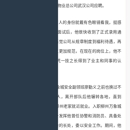
着试一试的心态到华润置地物业总公司武汉公司应聘。
“公司没有因为我残疾人的身份就戴有色眼镜看我，挺感
动的。”胡军介绍，在通过面试后，他很快收到了正式录用通
知。入职一年多以来，他感觉公司从规章制度到福利待遇，再
到员工关怀都比以前的单位更加规范，在现在的岗位上，他不
仅有稳定的收入保障，也凭一技之长得到了业主和同事的认
可，“生活越来越有盼头”。
与胡军一样，柳州万象城安全副领班廖勤义之前也换过不
少工作。作为一名退伍军人，离开部队后他辗转各地，直到
2018年因家庭原因决定回柳州老家就近就业。入职柳州万象城
物业服务中心后，中心充分发挥他曾任协警和消防员、具备处
理突发事件及消防管理经验的长处，委以安全工作。期间，他