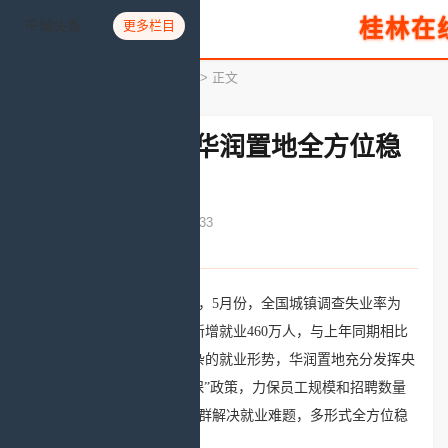
桂林在
千城头条
更多栏目
您所在的位置：
首页
>
名企名牌
> 正文
发挥央企担当 华润置地全方位稳
岗保就业
发布时间：2020-07-24 16:22:33
文章来源：人民网
据国家统计局网站最新数据，5月份，全国城镇调查失业率为
5.9%；1-5月份，全国城镇新增就业460万人，与上年同期相比
少增137万人。面对严峻复杂的就业形势，华润置地充分发挥央
企担当，落实国家“六稳六保”政策，力保员工规模和招聘数量
稳定，帮扶重点地区重点人群解决就业难题，多形式全方位稳
岗保就业。