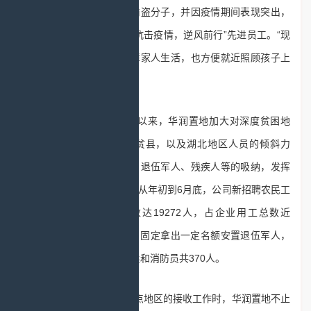
协助辖区派出所抓获多名偷盗分子，并因疫情期间表现突出，
获评华润置地物业总公司“抗击疫情，逆风前行”先进员工。“现
在的工作既能在收入上保障家人生活，也方便就近照顾孩子上
学。”廖勤义说道。
近两年，尤其是疫情以来，华润置地加大对深度贫困地
区、国资委和中央定点扶贫县，以及湖北地区人员的倾斜力
度，进一步加强对农民工、退伍军人、残疾人等的吸纳，发挥
央企托底作用。数据显示，从年初到6月底，公司新招聘农民工
1807人，使用农民工总数达19272人，占企业用工总数近
40%。在新增招聘需求中，固定拿出一定名额安置退伍军人，
2020上半年已接收退役士兵和消防员共370人。
在做好重点人群、重点地区的接收工作时，华润置地不止