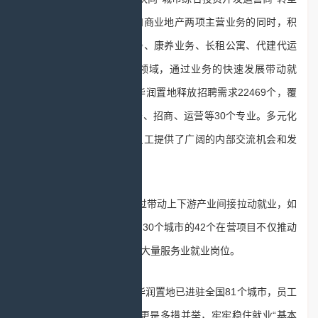
的步伐，在巩固住宅开发和商业地产两项主营业务的同时，积
极开拓城市更新、物业服务、康养业务、长租公寓、代建代运
营、文化体育等新的市场领域，通过业务的快速发展带动就
业。据统计，仅2019年，华润置地释放招聘需求22469个，覆
盖工程、设计、人事、财务、招商、运营等30个专业。多元化
业务构成的内部生态，为员工提供了广阔的内部交流机会和发
展空间。
此外，华润置地还通过带动上下游产业间接拉动就业，如
商业地产板块，分布在全国30个城市的42个在营项目不仅推动
了当地商业繁荣，还创造出大量服务业就业岗位。
截至2020年6月底，华润置地已进驻全国81个城市，员工
总数超5万人。疫情期间，更是多措并举，牢牢稳住就业“基本