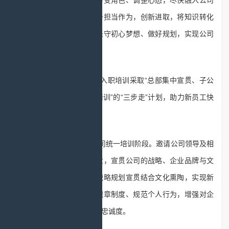
望：一是希望新员工积极转变角色、调整心态，尽快融入公司
文化；二是希望新员工勇于担当作为，创新进取，将知识转化
为成果；三是希望新员工坚守初心梦想、做好规划，实现公司
协同发展。
据介绍，此次新员工入职培训采取“总部集中宣贯、子公
司专项开展、新员工岗位培训”的“三步走”
计划，助力新员工快
速成长。
第一步为湖北工程公司统一培训阶段。邀请公司领导及相
关部门负责人登台传道授业，宣贯公司的战略、企业品牌与文
化、员工手册等，对公司战略规划宣贯结合文化熏陶，实现新
员工认同企业文化、熟悉规章制度、规范个人行为，增强对企
业的归属感，提升对企业的忠诚度。