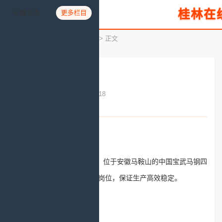
桂林在
千城头条
更多栏目
您所在的位置：
首页
>
名企名牌
> 正文
伏天生产忙
发布时间：2020-07-17 17:53:18
文章来源：人民网
7月16日，入伏第一天，位于安徽马鞍山的中国宝武马钢四
钢轧总厂员工冒着高温坚守岗位，保证生产高效稳定。
图为忙碌的生产现场。