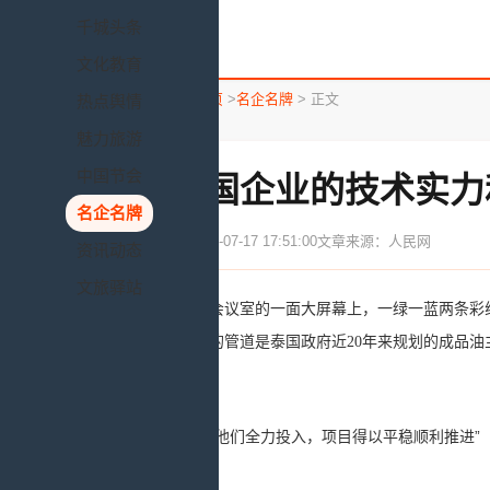
千城头条
文化教育
您所在的位置：
首页
>
名企名牌
> 正文
热点舆情
魅力旅游
中国节会
“为中国企业的技术实力
名企名牌
发布时间：2020-07-17 17:51:00
文章来源：人民网
资讯动态
文旅驿站
在泰国能源部会议室的一面大屏幕上，一绿一蓝两条彩
中企参与建设的管道是泰国政府近20年来规划的成品
源互联互通。
“正是因为他们全力投入，项目得以平稳顺利推进”