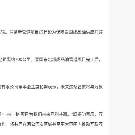
输。两条新管道项目的建设为保障泰国成品油供应开辟
距离约700公里。泰国东北部成品油管道项目完工后，
有限公司董事会主席帕努表示，未来这条管道将与万象
一带一路’项目为我们带来互利共赢。”颂提叻表示，互
合作，将共同在湄公河次区域甚至更大范围内推动互联互