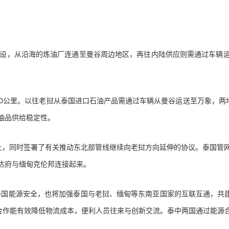
设，从沿海的炼油厂连通至曼谷周边地区，再往内陆供应则需通过车辆运
公里。以往老挝从泰国进口石油产品需通过车辆从曼谷运送至万象，两地
油品供给稳定性。
，同时签署了有关推动东北部管线继续向老挝方向延伸的协议。泰国管网
达府与缅甸克伦邦连接起来。
能源安全，也将加强泰国与老挝、缅甸等东南亚国家的互联互通，共建‘
”合作能有效降低物流成本，便利人员往来与创新交流。泰中两国通过能源