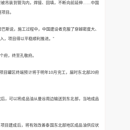
管被吊装到管沟内，焊接、回填，不断向前延伸……中国
道项目。
管巴斯说，施工过程中，中国建设者克服了穿越密度大、
入，项目得以平稳顺利推进。”
个府，终至孔敬府。
目罐区终端预计将于明年10月完工，届时东北部20府
建成后，可以将成品油从曼谷周边输送到东北部，当地成品
项目建成后，将有效改善泰国东北部地区成品油供应状