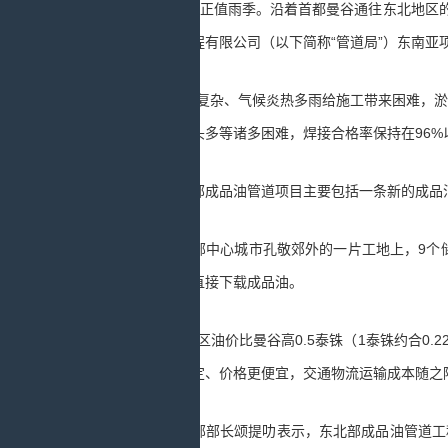
7月的泰国正值雨季。沿着首都曼谷通往东北地区的2
石油管道局工程有限公司（以下简称“管道局”）东南
“当地地形复杂、气候炎热多雨给施工带来困难，淤泥
地层复杂、留头多等诸多困难，焊接合格率保持在96%
泰国东北部成品油管道项目主要包括一条新的成品油管
泰国东北部中心城市孔敬郊外的一片工地上，9个储罐
将可以从这里直接下载成品油。
“东北部地区油价比曼谷高0.5泰铢（1泰铢约合0.
油供应将更稳定、价格更便宜，交通物流运输成本随之
泰国能源部部长颂提叻表示，东北部成品油管道工程