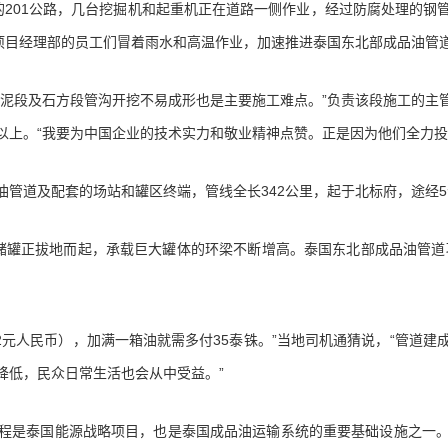
01公路，几台挖掘机和起重机正在道路一侧作业，经过防腐处理的钢
亚项目经理部的员工们冒着雨水和高温作业，加速推进泰国东北部成品油管
段及石方段管沟开挖不易成形也是主要施工难点。”负责该段施工的主
以上。“我要为中国企业的技术实力和敬业精神点赞。正是因为他们全力投
道及配套的场站和罐区终端，管线全长342公里，起于北标府，途经5
正拔地而起，承载巨大罐体的环梁不断增高。泰国东北部成品油管道项
22元人民币），加满一箱油就需多付35泰铢。”当地司机通猜说，“管道
降低，民众日常生活也会从中受益。”
是泰国能源战略项目，也是泰国成品油运输系统的重要基础设施之一。