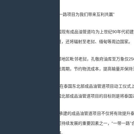
“共建一带一路项目为我们带来互利共赢”
目前，泰国现有成品油管道均为上世纪90年代初建
了新的重要通道，还将辐射至老挝、缅甸等周边国家。
泰国东北部地区毗邻老挝，孔敬府油库至万象仅250
将极大缩短交货周期，节约物流成本，提高输量并保持
今年2月，在泰国东北部成品油管道项目动工仪式上
实现对接。泰国北部成品油管道项目的目标则是将泰国
“中国企业承建的成品油管道项目不仅将有效提升泰国
联互通是推动可持续发展的重要因素之一，“一带一路
通和可持续发展。