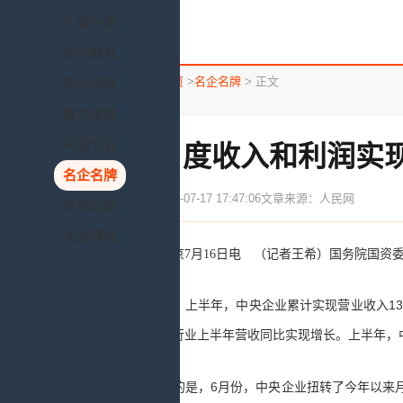
千城头条
文化教育
您所在的位置：
首页
>
名企名牌
> 正文
热点舆情
魅力旅游
中国节会
央企月度收入和利润实
名企名牌
发布时间：2020-07-17 17:47:06
文章来源：人民网
资讯动态
文旅驿站
据新华社北京7月16日电 （记者王希）国务院国资委16
统计显示，上半年，中央企业累计实现营业收入13.4
汽车、通信等行业上半年营收同比实现增长。上半年，中央企
值得关注的是，6月份，中央企业扭转了今年以来月