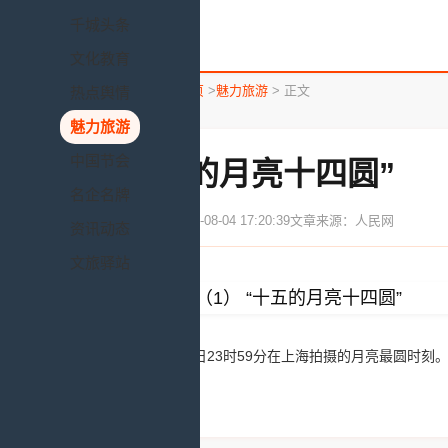
千城头条
文化教育
您所在的位置：
首页
>
魅力旅游
> 正文
热点舆情
魅力旅游
中国节会
“十五的月亮十四圆”
名企名牌
发布时间：2020-08-04 17:20:39
文章来源：人民网
资讯动态
文旅驿站
这是8月3日23时59分在上海拍摄的月亮最圆时刻。