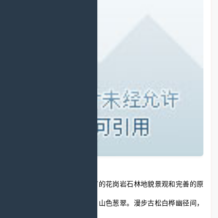
汤旺河林海奇石景区以稀有的花岗岩石林地貌景观和完善的原
始生态为特色，植被繁茂，山色葱翠。漫步古松白桦幽径间，