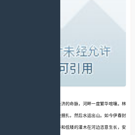
曾经，汤旺河是伊春林业经济的命脉，河畔一度繁华喧嚷。林
场工人伐木后将其运到河边捆扎，然后水运出山。如今伊春封
山育林，高大的红松、白桦和低矮的灌木在河边恣意生长，安