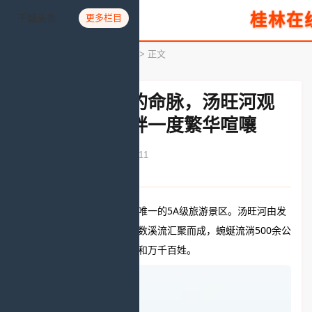
桂林在
千城头条
更多栏目
您所在的位置：
首页
>
魅力旅游
> 正文
伊春林业经济的命脉，汤旺河观
林海奇石，河畔一度繁华喧嚷
发布时间：2020-08-01 12:30:11
文章来源：人民网
汤旺河林海奇石景区是伊春唯一的5A级旅游景区。汤旺河由发
源于小兴安岭密林深处的无数溪流汇聚而成，蜿蜒流淌500余公
里，滋养了河畔的莽莽林海和万千百姓。