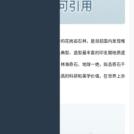
汤旺河林海奇石风景区独特的花岗岩石林，是目前国内发现唯
一一处类型最齐全、发育最典型、造型最丰富的印支期地质遗
迹，树在石上，石在林中，林海奇石、地球一绝，拟态奇石千
姿百态，惟妙惟肖，具有很高的科研和美学价值，在世界上亦
属罕见。