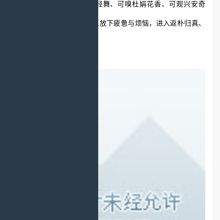
可闻百鸟欢歌、可赏松柏轻舞、可嗅杜娟花香、可观兴安奇
石，可在这天然的大氧吧里放下疲惫与烦恼，进入返朴归真、
天人合一的境地。