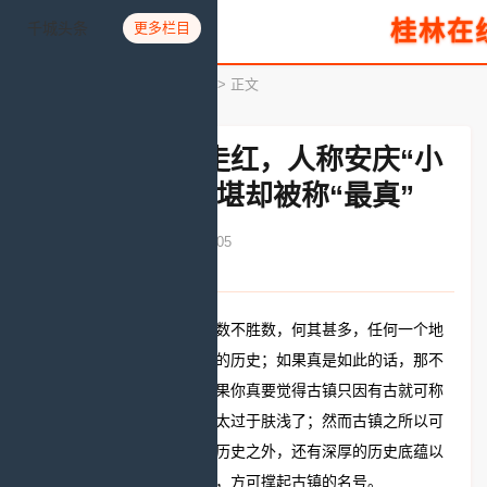
桂林在
千城头条
更多栏目
您所在的位置：
首页
>
魅力旅游
> 正文
安徽又一古镇走红，人称安庆“小
上海”，斑驳不堪却被称“最真”
发布时间：2020-08-01 12:27:05
文章来源：人民网
说起国内的古镇资源可谓是数不胜数，何其甚多，任何一个地
方要说起来都有个百二八年的历史；如果真是如此的话，那不
岂是遍地都是古镇了吗？如果你真要觉得古镇只因有古就可称
之为是古镇的话，那未免就太过于肤浅了；然而古镇之所以可
以称得上是古镇除了悠久的历史之外，还有深厚的历史底蕴以
及历史古遗址遗迹作为支撑，方可撑起古镇的名号。