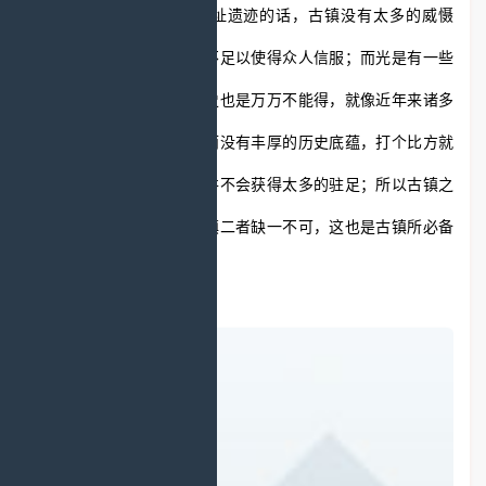
光有历史而没有历史古遗址遗迹的话，古镇没有太多的威慑
力，光是口口相传的历史不足以使得众人信服；而光是有一些
仿古建筑而没有丰厚的历史也是万万不能得，就像近年来诸多
的仿建古镇一般空有其表而没有丰厚的历史底蕴，打个比方就
像是一位整容美女一样，并不会获得太多的驻足；所以古镇之
所以可以称得上是一座古镇二者缺一不可，这也是古镇所必备
的二项。