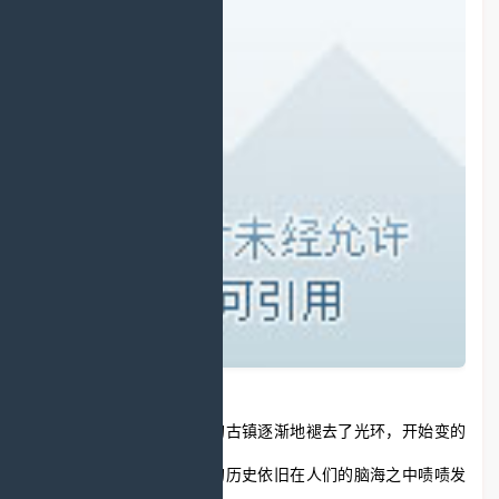
岁月流逝人事扭转，如今的古镇逐渐地褪去了光环，开始变的
斑驳不堪，但是古镇辉煌的历史依旧在人们的脑海之中啧啧发