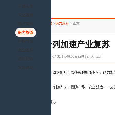
千城头条
文化教育
您所在的位置：
首页
>
魅力旅游
> 正文
热点舆情
魅力旅游
中国节会
旅游专列加速产业复苏
名企名牌
发布时间：2020-07-31 17:46:03
文章来源：人民网
资讯动态
文旅驿站
中国多地近期纷纷加开丰富多彩的旅游专列，助力旅
一线多游、车随人走、景随车移、安全舒适……旅游
助力产业复苏