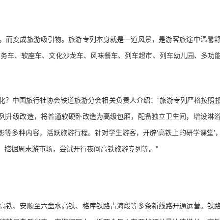
而变成旅游吸引物。旅游专列本身就是一道风景，是游客旅途中温馨舒
括商务车、软座车、文化沙龙车、风味餐车、列车超市、列车幼儿园、多功
？中国旅行社协会铁道旅游分会相关负责人介绍：“旅游专列严格按照抵
列升级改造，将普通软硬卧改造为高级包厢，配备独立卫生间，增设淋
影等多种内容，活跃旅游行程。针对学生游客，开辟‘高铁上的研学课堂’
，挖掘周末游市场，尝试开行夜间高铁旅游专列等。”
铁、安顺至六盘水高铁、格库铁路青海段等多条新线路开通运营。铁路