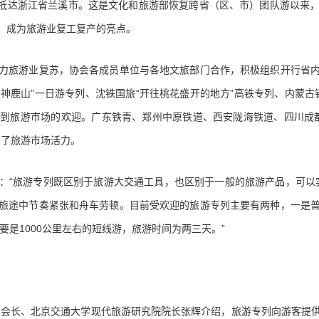
客，抵达浙江省兰溪市。这是文化和旅游部恢复跨省（区、市）团队游以来
，成为旅游业复工复产的亮点。
旅游业复苏，协会各成员单位与各地文旅部门合作，积极组织开行省内
“神鹿山”一日游专列、沈铁国旅“开往桃花盛开的地方”高铁专列、内蒙古铁
均受到旅游市场的欢迎。广东铁青、郑州中原铁道、西安陇海铁道、四川成都
发了旅游市场活力。
旅游专列既区别于旅游大交通工具，也区别于一般的旅游产品，可以实
旅途中节奏紧张和舟车劳顿。目前受欢迎的旅游专列主要有两种，一是
要是1000公里左右的短线游，旅游时间为两三天。”
会长、北京交通大学现代旅游研究院院长张辉介绍，旅游专列向游客提