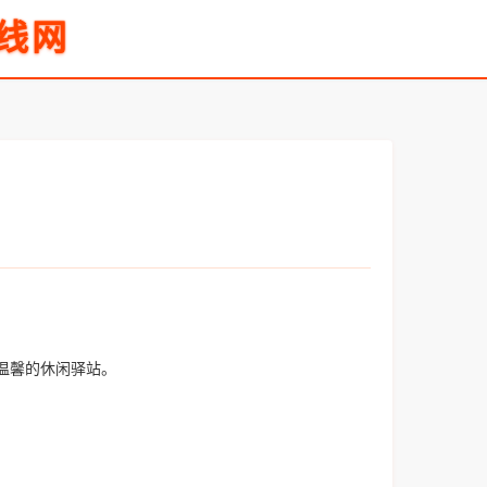
线网
温馨的休闲驿站。