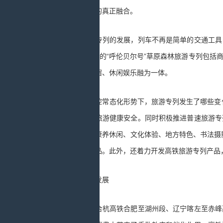
了铁路和旅游的真正融合。
随着旅游专列的发展，列车不再是简单的交通工具，
体验。7月开行的“呼伦贝尔号”草原森林旅游专列包
观光、餐饮食宿、休闲娱乐融为一体。
在疫情防控常态化形势下，旅游专列发生了哪些变化
控，确保游客旅游健康安全。同时积极推进普速旅游专
年游客，融入康养休闲、文化体验、地方特色、书法摄
的研学旅行产品。此外，还着力开发高铁旅游专列产品
形成共赢发展
近期，商合杭高铁合肥至湖州段、辽宁喀左至赤峰高