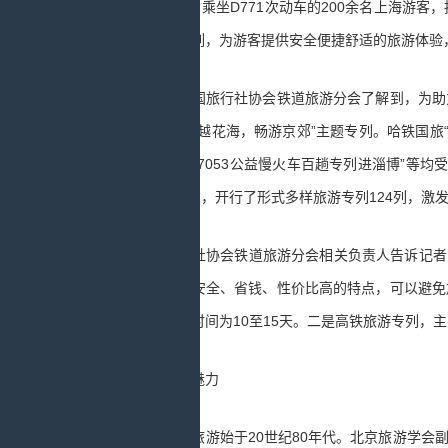
7月25日，乘坐D771次动车的200余名上海游
纷推出旅游专列，为游客提供安全便捷舒适的旅游体验
记者从中国旅行社协会铁道旅游分会了解到，为助力
载体，开行“漫越花海，畅游京郊”主题专列。哈铁国旅
列、山东中铁“7053公益慢火车百趟专列进淄博”等
“端午节”和周末，开行了形式多样旅游专列124列，激
中国旅行社协会铁道旅游分会相关负责人告诉记者：“
绿色、低碳、安全、省钱、性价比高的特点，可以避免
云南等，旅游时间为10至15天。二是高铁旅游专列，主
提升列车魅力
中国铁路旅游始于20世纪80年代。北京旅游学会副