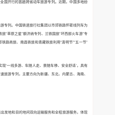
，全国开行的首趟跨省动车旅游专列。近期，中国多地纷
游专列。中国铁道旅行社集团以市郊铁路怀密线列车为
旅“草原之星”额济纳专列、兰铁国旅“环西部火车游”专
铁路商旅、南昌铁旅和青藏铁旅利用“清明节”“五一节”
现‘一线多游、车随人走、景随车移、安全舒适’，具有
普速旅游专列，主要方向为新疆、东北、内蒙古、海南、
供出发地和目的地间双向运输服务和全程旅游服务，体现