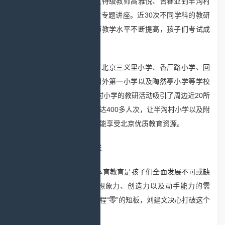
特级数学教师刘德武，语文特级教师高雅悦、吉春亚到半沟村
小学听评课、上示范课、做专题讲座。近30次不同学科的教研
活动，使半沟村小学的教师教学水平不断提高，孩子们考试成
绩越来越好。
“下乡助教”工作得到了北京三义里小学、香厂路小学、回
民小学、北京小学、阜成门外第一小学以及陶然亭小学等学校
的大力支持。4年来，半沟村小学的教研活动吸引了周边近20所
学校的教师参加，听课人数达400多人次，让半沟村小学以及附
近小学的孩子们不出家门就能享受北京优质教育资源。
艺术课堂“嗨”起来
美术、音乐、科学、体育教育是孩子们全面发展不可或缺
的一部分，是激发孩子们想象力、创造力以及动手能力的需
要。面对半沟村小学相关课程“零”的短板，刘建文决心打破这个
现状。