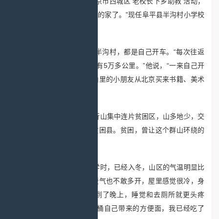
“自2016年9月参加北京市西城区‘老校长下乡助教’活动，
到现在已经把这里当成自己的家了。”现任阜平县半沟村小学校
长的刘建文平静地说。
65岁的刘建文每次来半沟村，都是自己开车。“每次往返
需要8个小时，不知不觉已有5万多公里。”他说，“一来自己开
车方便，二来每周需要为山里的小朋友从北京买来书籍、美术
颜料等文具。”
阜平县地处燕山—太行山集中连片贫困区，山多地少，交
通不畅，属于国家级深度贫困县。贫困，曾让这个群山环绕的
小山村“抬不起头”。
刘建文初到半沟村小学时，已经入冬，山区的气温明显比
北京低，因为经费不多，暖气也不敢多开，屋里感觉很冷，身
上的大衣一天都不敢脱。到了晚上，睡觉和去厕所就更头疼
了。“每天的早餐就是泡一桶自己带来的方便面，我已经吃了