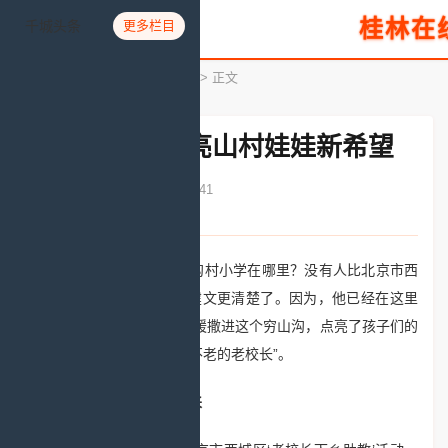
桂林在
千城头条
更多栏目
您所在的位置：
首页
>
文化教育
> 正文
北京老校长点亮山村娃娃新希望
发布时间：2020-08-19 12:10:41
文章来源：人民网
要问河北省阜平县半沟村小学在哪里？没有人比北京市西
城区陶然亭小学原校长刘建文更清楚了。因为，他已经在这里
援教4年，把无私的爱和温暖撒进这个穷山沟，点亮了孩子们的
希望和梦想。孩子们叫他“不老的老校长”。
奉献爱心“跑”起来