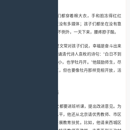
100来桶了。”他说。
坐在教室听课，孩子们都穿着棉大衣，手和脸冻得红红
的；黑板是用洋灰抹的，更没有多媒体；孩子们都坐在没有靠
背的凳子上听课，刘建文也不例外，一天下来，腰疼脖子酸。
面对这样的困难，刘建文常对孩子们说，幸福是奋斗出来
的。他还常带着全校师生吟诵清代诗人袁枚的诗句：“白日不到
处，青春恰自来，苔花如米小，也学牡丹开。”他鼓励师生，尽
管身处大山深处的贫困地区，但也要像牡丹那样竞相开放，活
出自己的价值。
教研讲评“火”起来
每次下乡助教，刘建文都要进班听课，提出改进意见。为
了进一步提高教师的专业水平，他还从北京请优秀教师、市区
骨干教师、教研员来阜平开展教育扶贫。比如，他请来西城区