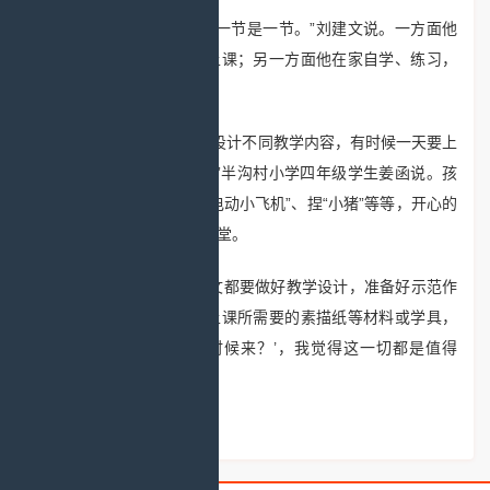
“艺术课必须上，能上一节是一节。”刘建文说。一方面他
请来西城区的艺术课老师上课；另一方面他在家自学、练习，
然后教授给学生。
“老校长根据不同学段设计不同教学内容，有时候一天要上
6节艺术课，顾不上休息。”半沟村小学四年级学生姜函说。孩
子们学会了画柿子、拼装“电动小飞机”、捏“小猪”等等，开心的
笑容伴着放飞的梦想充满课堂。
每次下乡之前，刘建文都要做好教学设计，准备好示范作
品，尽管花了上万元购买上课所需要的素描纸等材料或学具，
“但每当听到‘您下次什么时候来？’，我觉得这一切都是值得
的。”刘建文说。（韩梅）