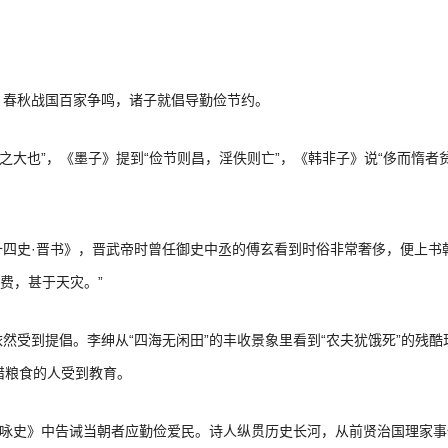
，春秋战国百家争鸣，诸子就倡导勤俭节约。
之大也”，《墨子》提到“俭节则昌，淫佚则亡”，《韩非子》说“侈而惰者
十四史·晋书》，晋武帝时曾任御史中丞的傅玄看到时俗非常奢侈，便上书
费，甚于天灾。”
然受到提倡。李绅从“四海无闲田”的丰收景象里看到“农夫犹饿死”的残酷
惜粮食的人受到教育。
《咏史》中告诫当朝者应勤俭爱民。诗人纵贯历史长河，从前贤治国理家