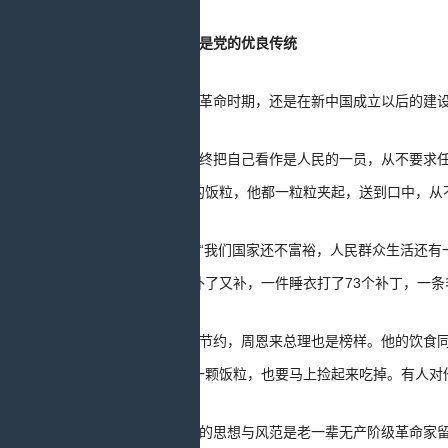
勤俭节约是党的优良传统
不论是在革命时期，还是在新中国成立以后的建
毛泽东始终把自己看作是人民的一员，从不要求
心掉到桌面上的饭粒，他都一粒粒夹起，送到口中，从
他常说：“我们国家还不富裕，人民群众生活还有
帽，许多都是补了又补，一件睡衣打了73个补丁，一条
厉行勤俭节约，周恩来总理也是榜样。他的饮食
偶尔掉在桌上一颗饭粒，也要马上捡起来吃掉。有人对
勤俭节约的思想与风范是老一辈无产阶级革命家