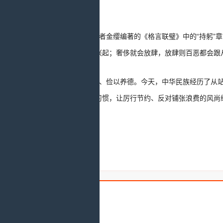
世称赞。
在清代学者金缨编著的《格言联璧》中的“持躬”章
制则百善都会兴起；奢侈就会放肆，放肆则百恶都会跟
节用裕民、俭以养德。今天，中华民族经历了从
成勤俭节约的习惯，让厉行节约、反对铺张浪费的风尚