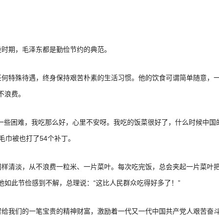
设时期，毛泽东都是勤俭节约的典范。
任何特殊待遇，终身保持艰苦朴素的生活习惯。他的饮食可谓简单随意，
不浪费。
一些困难，我吃那么好，心里不安呀。我吃的饭菜很好了，什么时候中国
毛巾被也打了54个补丁。
同样清淡，从不浪费一粒米、一片菜叶。每次吃完饭，总会夹起一片菜叶
他如此节俭感到不解，总理说：“这比人民群众吃得好多了！”
留给我们的一笔宝贵的精神财富，激励着一代又一代中国共产党人艰苦奋