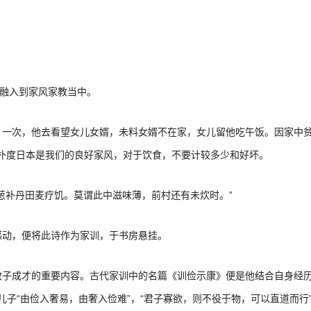
约融入到家风家教当中。
。一次，他去看望女儿女婿，未料女婿不在家，女儿留他吃午饭。因家中
朴度日本是我们的良好家风，对于饮食，不要计较多少和好坏。
葱补丹田麦疗饥。
莫谓此中滋味薄，前村还有未炊时。”
感动，便将此诗作为家训，于书房悬挂。
教子成才的重要内容。古代家训中的名篇《训俭示康》便是他结合自身经历
育儿子“由俭入奢易，由奢入俭难”，“君子寡欲，则不役于物，可以直道而