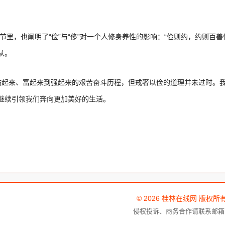
节里，也阐明了“俭”与“侈”对一个人修身养性的影响：“俭则约，约则百
从。
站起来、富起来到强起来的艰苦奋斗历程，但戒奢以俭的道理并未过时。
继续引领我们奔向更加美好的生活。
© 2026 桂林在线网 版权所
侵权投诉、商务合作请联系邮箱：tou