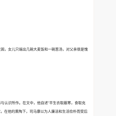
贫困，女儿只端出几碗大麦饭和一碗葱汤，对父亲很是愧
与认识所作。在文中，他自述“平生衣取蔽寒，食取充
行”。在他的熏陶下，司马康以为人廉洁和生活俭朴而受后