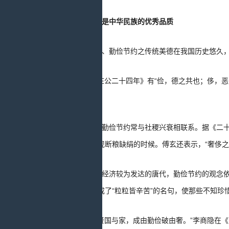
勤俭节约是中华民族的优秀品质
崇俭戒奢、勤俭节约之传统美德在我国历史悠久
《左传·庄公二十四年》有“俭，德之共也；侈，恶
天不能贫”……
在古代，勤俭节约常与社稷兴衰相联系。据《二
约，必然会出现断粮缺绢的时候。傅玄还表示，“奢侈之
到了社会经济较为发达的唐代，勤俭节约的观念依
系在一起，凝成了“粒粒皆辛苦”的名句，使那些不知珍
“历览前贤国与家，成由勤俭破由奢。”李商隐在