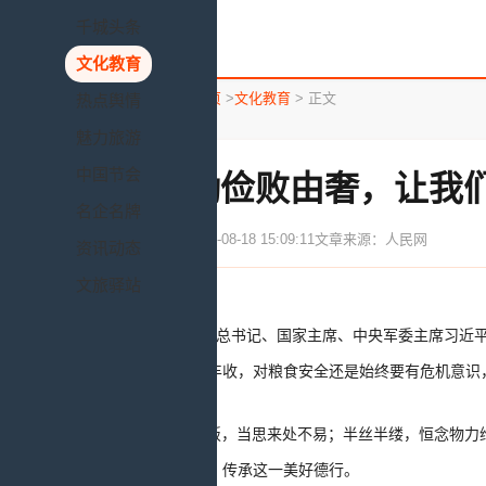
千城头条
文化教育
您所在的位置：
首页
>
文化教育
> 正文
热点舆情
魅力旅游
中国节会
成由勤俭败由奢，让我
名企名牌
发布时间：2020-08-18 15:09:11
文章来源：人民网
资讯动态
文旅驿站
中共中央总书记、国家主席、中央军委主席习近平
粮食生产连年丰收，对粮食安全还是始终要有危机意识
“一粥一饭，当思来处不易；半丝半缕，恒念物力
行勤俭的故事，传承这一美好德行。