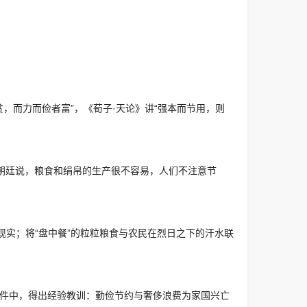
贫，而力而俭者富”，《荀子·天论》讲“强本而节用，则
朝廷说，粮食和绢帛的生产很不容易，人们不注意节
现实；将“盘中餐”的粒粒粮食与农民在烈日之下的汗水联
事件中，得出经验教训：勤俭节约与奢侈浪费为家国兴亡