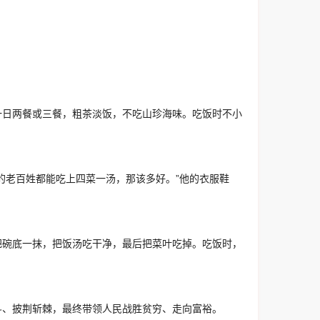
一日两餐或三餐，粗茶淡饭，不吃山珍海味。吃饭时不小
的老百姓都能吃上四菜一汤，那该多好。”他的衣服鞋
把碗底一抹，把饭汤吃干净，最后把菜叶吃掉。吃饭时，
斗、披荆斩棘，最终带领人民战胜贫穷、走向富裕。