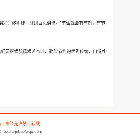
善俱兴；侈则肆，肆则百恶俱纵。”节俭就会有节制，有节
我们要继续弘扬艰苦奋斗、勤俭节约的优秀传统，自觉养
有 | 未经允许禁止转载
su-jubao@qq.com