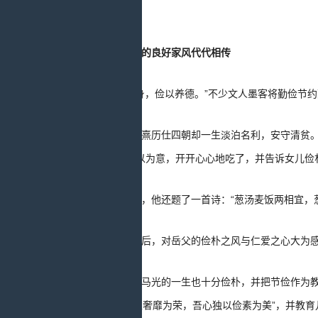
之关键。
勤俭节约的良好家风代代相传
“静以修身，俭以养德。”不少文人墨客将勤俭节
理学家朱熹历仕四朝却一生淡泊名利，安守清贫
疚。朱熹却不以为意，开开心心地吃了，并告诉女儿俭
吃完饭后，他还题了一首诗：“
葱汤麦饭两相宜，
女婿回来后，对岳父的俭朴之风与仁爱之心大为
史学家司马光的一生也十分俭朴，并把节俭作为
腹”，“众人皆以奢靡为荣，吾心独以俭素为美”，并教